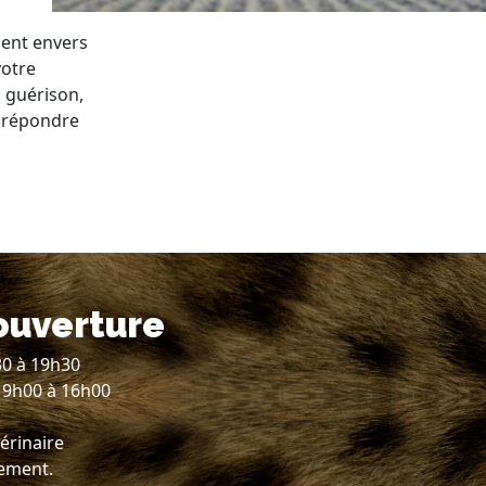
ent envers
votre
a guérison,
t répondre
ouverture
30 à 19h30
 9h00 à 16h00
érinaire
lement.