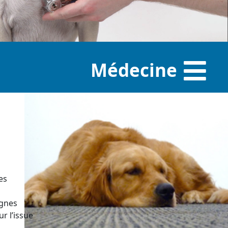
Médecine
es
ignes
r l’issue