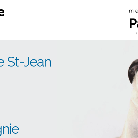
e
re St-Jean
nie