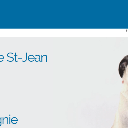
e
re St-Jean
nie