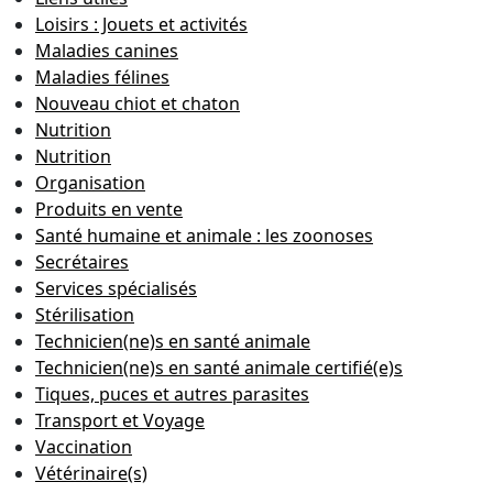
Loisirs : Jouets et activités
Maladies canines
Maladies félines
Nouveau chiot et chaton
Nutrition
Nutrition
Organisation
Produits en vente
Santé humaine et animale : les zoonoses
Secrétaires
Services spécialisés
Stérilisation
Technicien(ne)s en santé animale
Technicien(ne)s en santé animale certifié(e)s
Tiques, puces et autres parasites
Transport et Voyage
Vaccination
Vétérinaire(s)