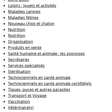
Loisirs : Jouets et activités
Maladies canines
Maladies félines
Nouveau chiot et chaton
Nutrition
Nutrition
Organisation
Produits en vente
Santé humaine et animale : les zoonoses
Secrétaires
Services spécialisés
Stérilisation
Technicien(ne)s en santé animale
Technicien(ne)s en santé animale certifié(e)s
Tiques, puces et autres parasites
Transport et Voyage
Vaccination
Vétérinaire(s)