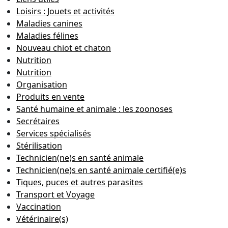
Loisirs : Jouets et activités
Maladies canines
Maladies félines
Nouveau chiot et chaton
Nutrition
Nutrition
Organisation
Produits en vente
Santé humaine et animale : les zoonoses
Secrétaires
Services spécialisés
Stérilisation
Technicien(ne)s en santé animale
Technicien(ne)s en santé animale certifié(e)s
Tiques, puces et autres parasites
Transport et Voyage
Vaccination
Vétérinaire(s)