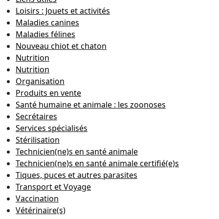
Loisirs : Jouets et activités
Maladies canines
Maladies félines
Nouveau chiot et chaton
Nutrition
Nutrition
Organisation
Produits en vente
Santé humaine et animale : les zoonoses
Secrétaires
Services spécialisés
Stérilisation
Technicien(ne)s en santé animale
Technicien(ne)s en santé animale certifié(e)s
Tiques, puces et autres parasites
Transport et Voyage
Vaccination
Vétérinaire(s)